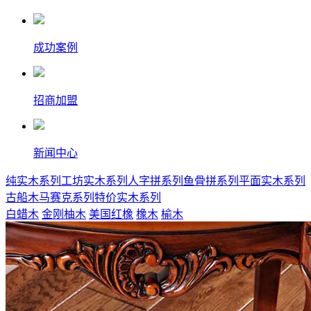
成功案例
招商加盟
新闻中心
纯实木系列
工坊实木系列
人字拼系列
鱼骨拼系列
平面实木系列
古船木马赛克系列
特价实木系列
白蜡木
金刚柚木
美国红橡
橡木
榆木