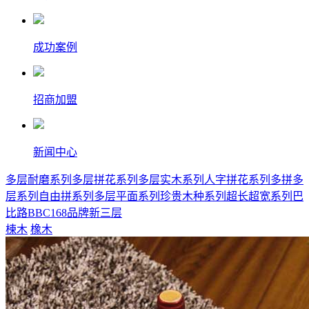
成功案例
招商加盟
新闻中心
多层耐磨系列
多层拼花系列
多层实木系列
人字拼花系列
多拼多
层系列
自由拼系列
多层平面系列
珍贵木种系列
超长超宽系列
巴
比路BBC168品牌新三层
楝木
橡木