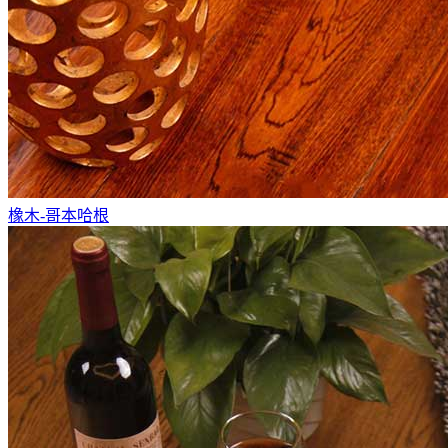
橡木-哥本哈根