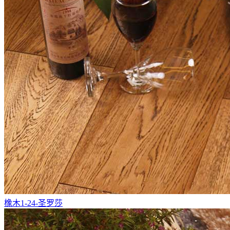
橡木1-24-圣罗莎