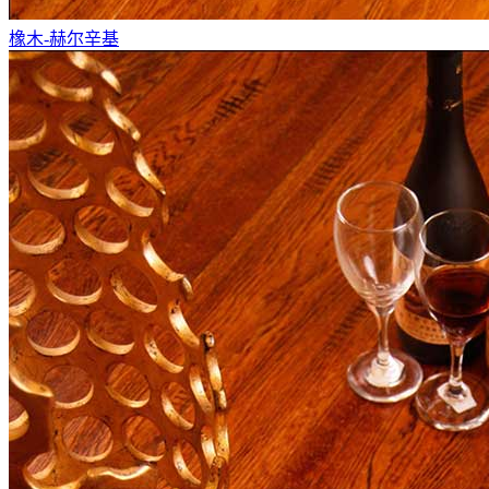
橡木-赫尔辛基