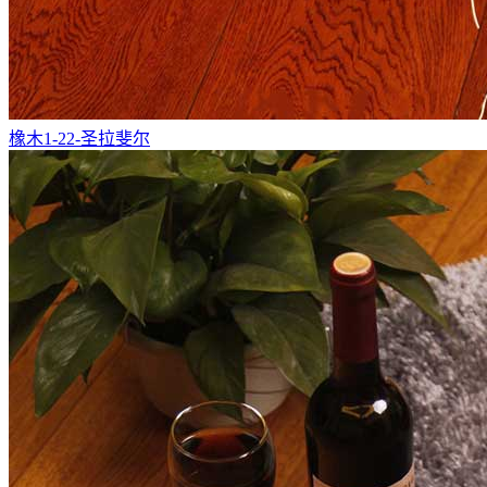
橡木1-22-圣拉斐尔