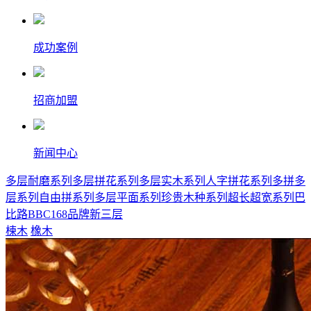
成功案例
招商加盟
新闻中心
多层耐磨系列
多层拼花系列
多层实木系列
人字拼花系列
多拼多
层系列
自由拼系列
多层平面系列
珍贵木种系列
超长超宽系列
巴
比路BBC168品牌新三层
楝木
橡木