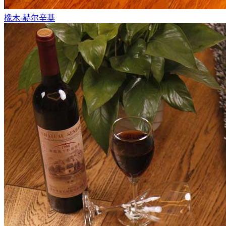
橡木-赫尔辛基