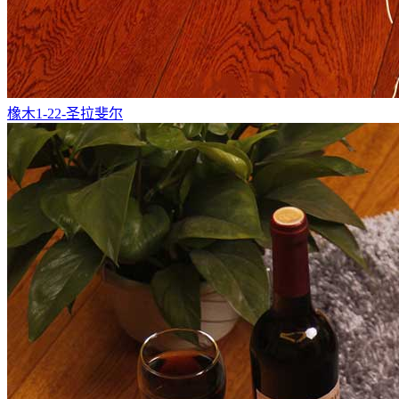
橡木1-22-圣拉斐尔