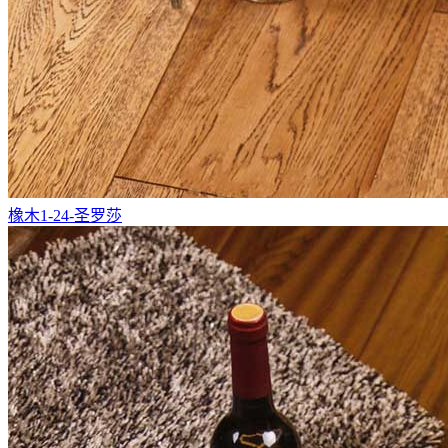
橡木1-24-圣罗莎